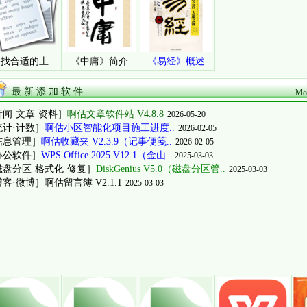
找合适的土..
《中庸》简介
《易经》概述
最 新 添 加 软 件
Mor
新闻·文章·资料］
啊估文章软件站 V4.8.8
2026-05-20
统计·计数］
啊估小区智能化项目施工进度..
2026-02-05
信息管理］
啊估收藏夹 V2.3.9（记事便笺..
2026-02-05
办公软件］
WPS Office 2025 V12.1（金山..
2025-03-03
磁盘分区·格式化·修复］
DiskGenius V5.0（磁盘分区管..
2025-03-03
博客·微博］
啊估留言簿 V2.1.1
2025-03-03