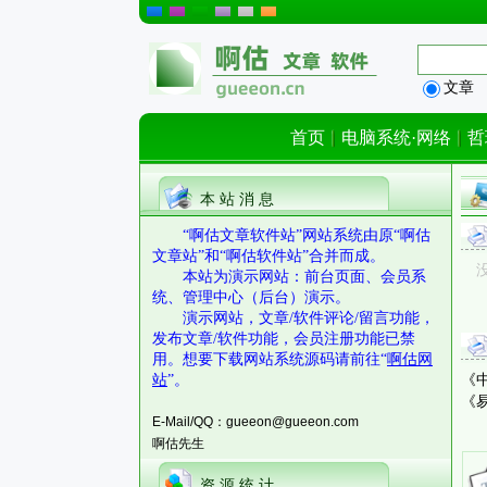
文章
首页
电脑系统·网络
哲
本 站 消 息
“啊估文章软件站”网站系统由原“啊估
文章站”和“啊估软件站”合并而成。
本站为演示网站：前台页面、会员系
统、管理中心（后台）演示。
演示网站，文章/软件评论/留言功能，
发布文章/软件功能，会员注册功能已禁
用。想要下载网站系统源码请前往“
啊估网
站
”。
《
《
E-Mail/QQ：gueeon@gueeon.com
啊估先生
资 源 统 计