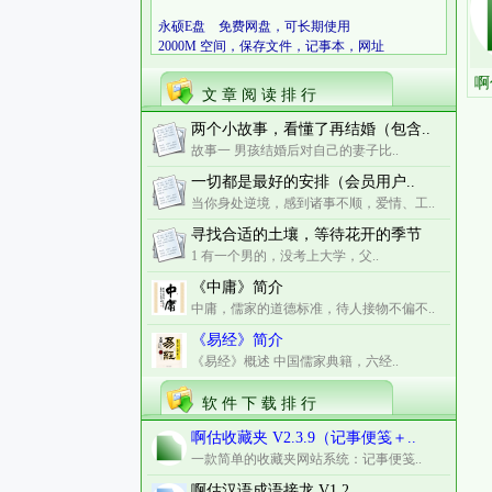
永硕E盘 免费网盘，可长期使用
2000M 空间，保存文件，记事本，网址
啊
文 章 阅 读 排 行
两个小故事，看懂了再结婚（包含..
故事一 男孩结婚后对自己的妻子比..
一切都是最好的安排（会员用户..
当你身处逆境，感到诸事不顺，爱情、工..
寻找合适的土壤，等待花开的季节
1 有一个男的，没考上大学，父..
《中庸》简介
中庸，儒家的道德标准，待人接物不偏不..
《易经》简介
《易经》概述 中国儒家典籍，六经..
软 件 下 载 排 行
啊估收藏夹 V2.3.9（记事便笺＋..
一款简单的收藏夹网站系统：记事便笺..
啊估汉语成语接龙 V1.2