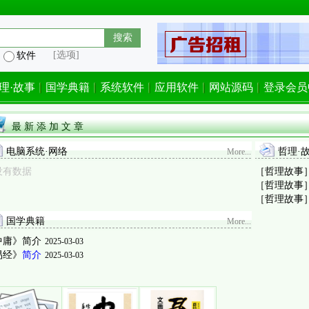
[选项]
软件
理·故事
国学典籍
系统软件
应用软件
网站源码
登录会员
最 新 添 加 文 章
电脑系统·网络
哲理·
More...
没有数据
［哲理故事
［哲理故事
［哲理故事
国学典籍
More...
中庸》
简介
2025-03-03
易经》
简介
2025-03-03