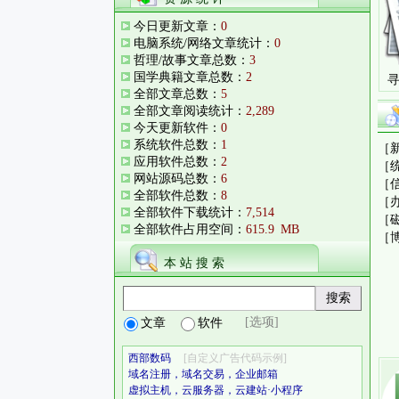
今日更新文章
：
0
电脑系统/网络文章统计
：
0
哲理/故事文章总数
：
3
国学典籍文章总数
：
2
寻
全部文章总数
：
5
全部文章阅读统计
：
2,289
今天更新软件
：
0
系统软件总数
：
1
［
应用软件总数
：
2
［
网站源码总数
：
6
［
全部软件总数
：
8
［
全部软件下载统计
：
7,514
［
全部软件占用空间
：
615.9
MB
［
本 站 搜 索
[选项]
文章
软件
西部数码
[自定义广告代码示例]
域名注册，域名交易，企业邮箱
虚拟主机，云服务器，云建站·小程序