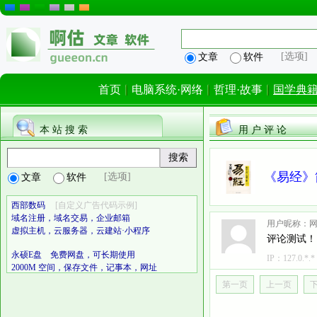
[选项]
文章
软件
首页
电脑系统·网络
哲理·故事
国学典
本 站 搜 索
用 户 评 论
《易经》
[选项]
文章
软件
西部数码
[自定义广告代码示例]
域名注册，域名交易，企业邮箱
用户昵称：
虚拟主机，云服务器，云建站·小程序
评论测试！
永硕E盘 免费网盘，可长期使用
IP：
127.0.*.*
2000M 空间，保存文件，记事本，网址
第一页
上一页