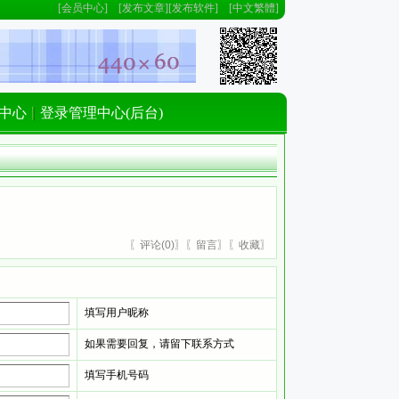
[
会员中心
] [
发布文章
][
发布软件
] [
中文繁體
]
中心
登录管理中心(后台)
〖
评论(
0)
〗〖
留言
〗〖
收藏
〗
填写用户昵称
如果需要回复，请留下联系方式
填写手机号码