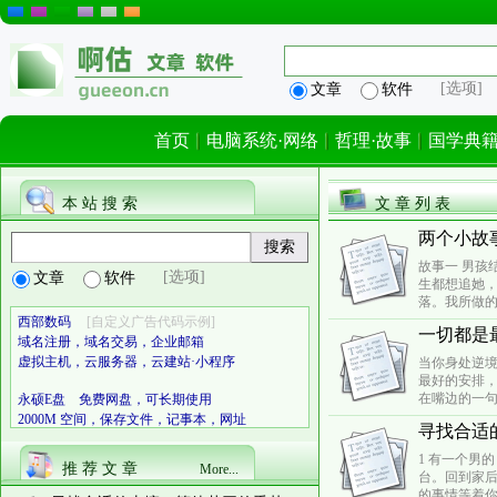
[选项]
文章
软件
首页
电脑系统·网络
哲理·故事
国学典
本 站 搜 索
文 章 列 表
两个小故
故事一 男孩
[选项]
文章
软件
生都想追她
落。我所做的
西部数码
[自定义广告代码示例]
一切都是
域名注册，域名交易，企业邮箱
虚拟主机，云服务器，云建站·小程序
当你身处逆
最好的安排，
在嘴边的一句
永硕E盘 免费网盘，可长期使用
2000M 空间，保存文件，记事本，网址
寻找合适
1 有一个男
推 荐 文 章
More...
台。回到家
的事情等着你