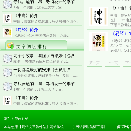
寻找合适的土壤，等待花开的季节
1 有一个男的，没考上大学，父..
《中庸》
《中庸》简介
中庸，儒家
也》：“中庸
中庸，儒家的道德标准，待人接物不偏不..
下愚虽教无益；
《易经》简介
《易经》
《易经》概述 中国儒家典籍，六经..
《易经》概述
易”之义，意
文 章 阅 读 排 行
易法则。汉代
两个小故事，看懂了再结婚（包含..
故事一 男孩结婚后对自己的妻子比..
第一页
上一页
下
一切都是最好的安排（会员用户..
当你身处逆境，感到诸事不顺，爱情、工..
寻找合适的土壤，等待花开的季节
1 有一个男的，没考上大学，父..
《中庸》简介
中庸，儒家的道德标准，待人接物不偏不..
啊估文章软件站
本站使用【啊估文章软件站】网站系统
〖
网站管理员留言簿
〗
闽ICP备0