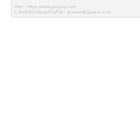
Web：
https://www.gueeon.com
E-Mail/QQ/Alipay/PayPal：gueeon@gueeon.com