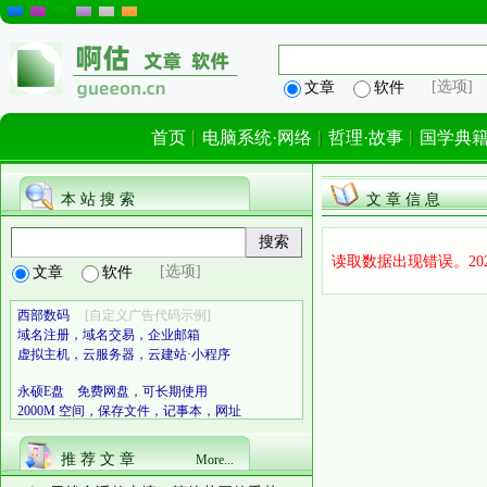
[选项]
文章
软件
首页
电脑系统·网络
哲理·故事
国学典
本 站 搜 索
文 章 信 息
读取数据出现错误。2026-08
[选项]
文章
软件
西部数码
[自定义广告代码示例]
域名注册，域名交易，企业邮箱
虚拟主机，云服务器，云建站·小程序
永硕E盘 免费网盘，可长期使用
2000M 空间，保存文件，记事本，网址
推 荐 文 章
More...