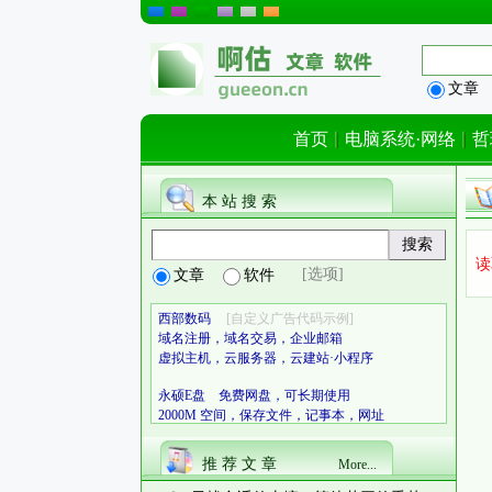
文章
首页
电脑系统·网络
哲
本 站 搜 索
读
[选项]
文章
软件
西部数码
[自定义广告代码示例]
域名注册，域名交易，企业邮箱
虚拟主机，云服务器，云建站·小程序
永硕E盘 免费网盘，可长期使用
2000M 空间，保存文件，记事本，网址
推 荐 文 章
More...