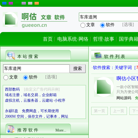
[选项]
文章
软件
首页
电脑系统·网络
哲理·故事
国学典
本 站 搜 索
软 件 列 表
·软件搜索：关键字词［
[选项]
文章
软件
啊估小区智
一款小区智
西部数码
[自定义广告代码示例]
只为方便公司
域名注册，域名交易，企业邮箱
网站源码
虚拟主机，云服务器，云建站·小程序
永硕E盘 免费网盘，可长期使用
第一页
上一页
下
2000M 空间，保存文件，记事本，网址
推 荐 软 件
More...