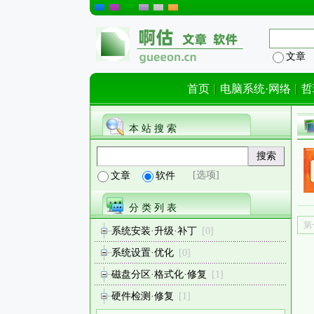
文章
首页
电脑系统·网络
哲
本 站 搜 索
[选项]
文章
软件
分 类 列 表
第
系统安装·升级·补丁
[0]
系统设置·优化
[0]
磁盘分区·格式化·修复
[1]
硬件检测·修复
[1]