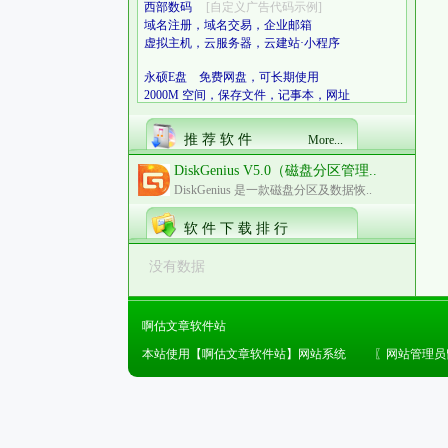
西部数码
[自定义广告代码示例]
域名注册，域名交易，企业邮箱
虚拟主机，云服务器，云建站·小程序
永硕E盘 免费网盘，可长期使用
2000M 空间，保存文件，记事本，网址
推 荐 软 件
More...
DiskGenius V5.0（磁盘分区管理..
DiskGenius 是一款磁盘分区及数据恢..
软 件 下 载 排 行
没有数据
啊估文章软件站
本站使用【啊估文章软件站】网站系统
〖
网站管理员