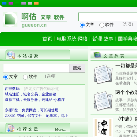
[选项]
文章
软件
首页
电脑系统·网络
哲理·故事
国学典
本 站 搜 索
文 章 列 表
一切都是
当你身处逆
[选项]
文章
软件
最好的安排，
在嘴边的一句
西部数码
[自定义广告代码示例]
两个小故
域名注册，域名交易，企业邮箱
虚拟主机，云服务器，云建站·小程序
故事一 男孩
生都想追她
落。我所做的
永硕E盘 免费网盘，可长期使用
2000M 空间，保存文件，记事本，网址
《中庸》
中庸，儒家
推 荐 文 章
More...
也》：“中庸
下愚虽教无益；