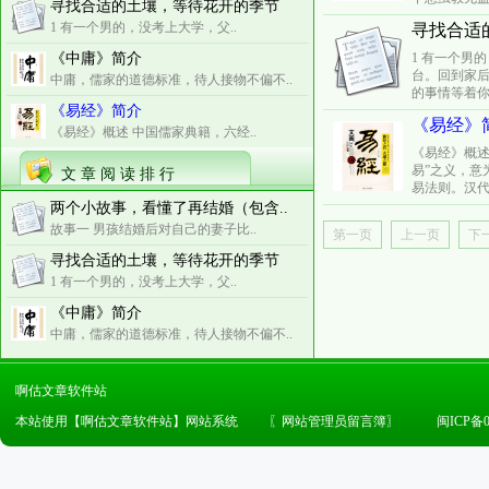
寻找合适的土壤，等待花开的季节
1 有一个男的，没考上大学，父..
寻找合适
《中庸》简介
1 有一个男
台。回到家
中庸，儒家的道德标准，待人接物不偏不..
的事情等着你
《易经》简介
《易经》
《易经》概述 中国儒家典籍，六经..
《易经》概述
易”之义，意
文 章 阅 读 排 行
易法则。汉代
两个小故事，看懂了再结婚（包含..
故事一 男孩结婚后对自己的妻子比..
第一页
上一页
下
寻找合适的土壤，等待花开的季节
1 有一个男的，没考上大学，父..
《中庸》简介
中庸，儒家的道德标准，待人接物不偏不..
啊估文章软件站
本站使用【啊估文章软件站】网站系统
〖
网站管理员留言簿
〗
闽ICP备0