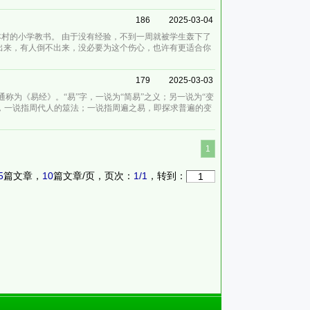
186
2025-03-04
本村的小学教书。 由于没有经验，不到一周就被学生轰下了
出来，有人倒不出来，没必要为这个伤心，也许有更适合你
179
2025-03-03
称为《易经》。“易”字，一说为“简易”之义；另一说为“变
字，一说指周代人的筮法；一说指周遍之易，即探求普遍的变
1
5
篇文章，
10
篇文章/页，页次：
1
/
1
，转到：