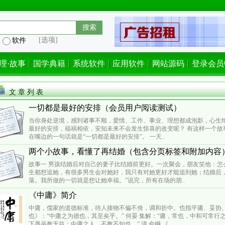
[选项]
软件
理·故事
国学典籍
系统软件
应用软件
网站源码
登录会员
文 章 列 表
一切都是最好的安排（会员用户阅读测试）
当你身处逆境，感到诸事不顺，爱情、工作、事业、理想都成泡影，心生
最好的安排，福祸相依，安知未来不会发生惊喜的改变呢？ 有这样一个故
在嘴边的一句话就是“一切都是最好的安排”。 一天..
两个小故事，看懂了再结婚（包含分页标签和附加内容
故事一 男孩结婚后对自己的妻子比结婚前更好。一次聚会，朋友笑他：怎
生都想追她，有很多男生会对她好，我只有对她更好才能追到她；结婚后
落。我所做的一切就是想让她幸福。”说完，所有在场的朋..
《中庸》简介
中庸，儒家的道德标准，待人接物不偏不倚，调和折中。也指平庸、妥协
也》：“中庸之为德也，其至矣乎。” 何晏 集解：“庸，常也，中和可常行之
下愚虽教无益；中庸之人，不教不知也。” 清 俞樾 《..