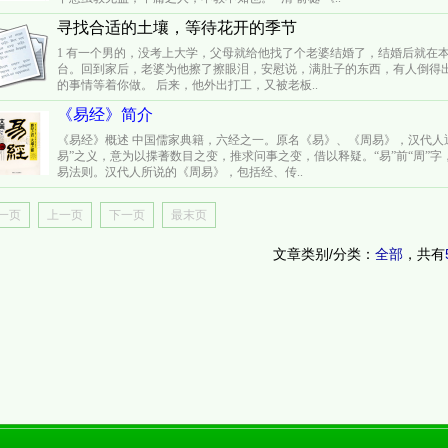
寻找合适的土壤，等待花开的季节
1 有一个男的，没考上大学，父母就给他找了个老婆结婚了，结婚后就在
台。回到家后，老婆为他擦了擦眼泪，安慰说，满肚子的东西，有人倒得
的事情等着你做。 后来，他外出打工，又被老板..
《易经》简介
《易经》概述 中国儒家典籍，六经之一。原名《易》、《周易》，汉代人通
易”之义，意为以揲蓍数目之变，推求问事之变，借以释疑。“易”前“周”
易法则。汉代人所说的《周易》，包括经、传..
一页
上一页
下一页
最末页
文章类别/分类：
，共有
全部