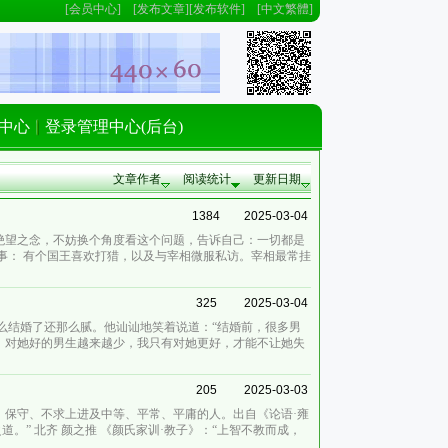
[
会员中心
] [
发布文章
][
发布软件
] [
中文繁體
]
中心
登录管理中心(后台)
文章作者
阅读统计
更新日期
1384
2025-03-04
绝望之念，不妨换个角度看这个问题，告诉自己：一切都是
事： 有个国王喜欢打猎，以及与宰相微服私访。宰相最常挂
）
325
2025-03-04
么结婚了还那么腻。他讪讪地笑着说道：“结婚前，很多男
，对她好的男生越来越少，我只有对她更好，才能不让她失
205
2025-03-03
、保守、不求上进及中等、平常、平庸的人。出自《论语·雍
道。” 北齐 颜之推 《颜氏家训·教子》：“上智不教而成，