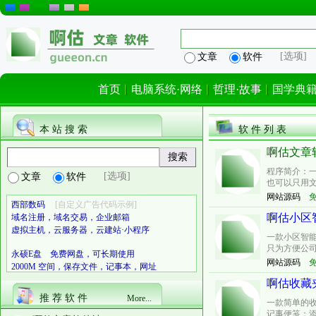
[选项]
文章
软件
首页
电脑系统·网络
哲理·故事
国学典
本 站 搜 索
软 件 列 表
啊估文章软件
程序简介：一
[选项]
文章
软件
也可以只用文章
网站源码
西部数码
[自定义广告代码示例]
啊估小区智
域名注册，域名交易，企业邮箱
虚拟主机，云服务器，云建站·小程序
一款小区智
只为方便公司
永硕E盘 免费网盘，可长期使用
网站源码
2000M 空间，保存文件，记事本，网址
啊估收藏夹
推 荐 软 件
More...
一款简单的
记事便笺：添