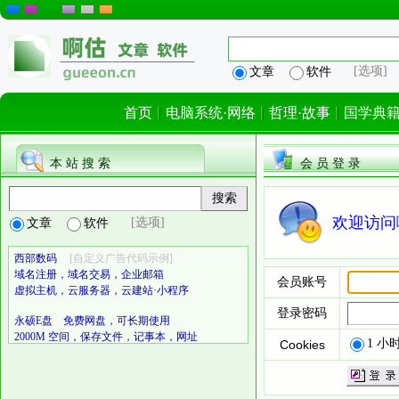
[选项]
文章
软件
首页
电脑系统·网络
哲理·故事
国学典
本 站 搜 索
会 员 登 录
欢迎访问
[选项]
文章
软件
西部数码
[自定义广告代码示例]
域名注册，域名交易，企业邮箱
会员账号
虚拟主机，云服务器，云建站·小程序
登录密码
永硕E盘 免费网盘，可长期使用
2000M 空间，保存文件，记事本，网址
1 小
Cookies