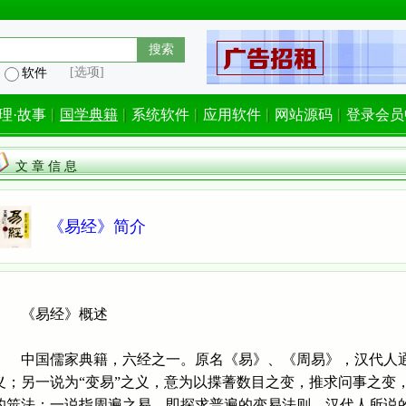
[选项]
软件
理·故事
国学典籍
系统软件
应用软件
网站源码
登录会员
文 章 信 息
《易经》简介
《易经》概述
中国儒家典籍，六经之一。原名《易》、《周易》，汉代人通称
义；另一说为“变易”之义，意为以揲蓍数目之变，推求问事之变，
的筮法；一说指周遍之易，即探求普遍的变易法则。汉代人所说