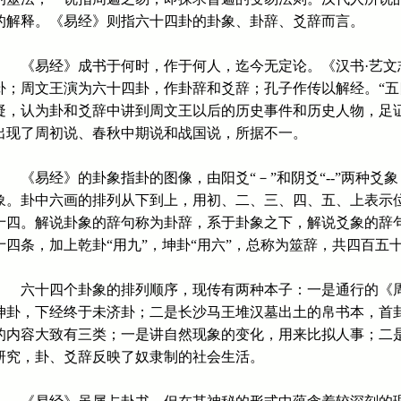
的解释。《易经》则指六十四卦的卦象、卦辞、爻辞而言。
《易经》成书于何时，作于何人，迄今无定论。《汉书·艺文志
卦；周文王演为六十四卦，作卦辞和爻辞；孔子作传以解经。“五
疑，认为卦和爻辞中讲到周文王以后的历史事件和历史人物，足
出现了周初说、春秋中期说和战国说，所据不一。
《易经》的卦象指卦的图像，由阳爻“－”和阴爻“--”两种爻
象。卦中六画的排列从下到上，用初、二、三、四、五、上表示
十四。解说卦象的辞句称为卦辞，系于卦象之下，解说爻象的辞
十四条，加上乾卦“用九”，坤卦“用六”，总称为筮辞，共四百五
六十四个卦象的排列顺序，现传有两种本子：一是通行的《周
坤卦，下经终于未济卦；二是长沙马王堆汉墓出土的帛书本，首
的内容大致有三类；一是讲自然现象的变化，用来比拟人事；二
研究，卦、爻辞反映了奴隶制的社会生活。