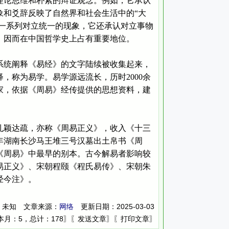
论思维和朴素的辩证观念。例如，它承认
象和爻辞反映了自然界和社会生活中的“大
等一系列对立统一的现象，它还承认对立事物
，因而在中国哲学史上占有重要地位。
统阐释《易经》的文字陆续被收集起来，
，称为易学。易学源远流长，历时2000余
家，依据《周易》经传提供的思想资料，建
颖达疏，亦称《周易正义》，收入《十三
3年湖南长沙马王堆三号汉墓出土帛书《周
《周易》中最早的别本。古今解易者影响较
易正义》、宋朝程颐《程氏易传》、宋朝朱
经今注》。
：未知 文章来源：
更新日期：
2025-03-03
网络
本月：5，总计：178〗〖
〗〖
〗
发送文章
打印文章