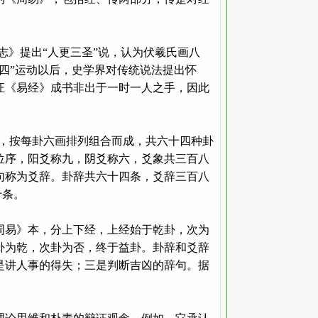
》提出“人更三圣”说，认为伏羲氏画八
四”运动以后，史学界对传统说法提出怀
证《易经》成书非出于一时一人之手，因此
象，按每卦六画排列组合而成，共六十四种卦
位序，阳爻称九，阴爻称六，爻象共三百八
句称为爻辞。卦辞共六十四条，爻辞三百八
十条。
易》本，分上下经，上经始于乾卦，次为
卦为乾，次卦为否，终于益卦。卦辞和爻辞
是讲人事的得失；三是判断吉凶的辞句。据