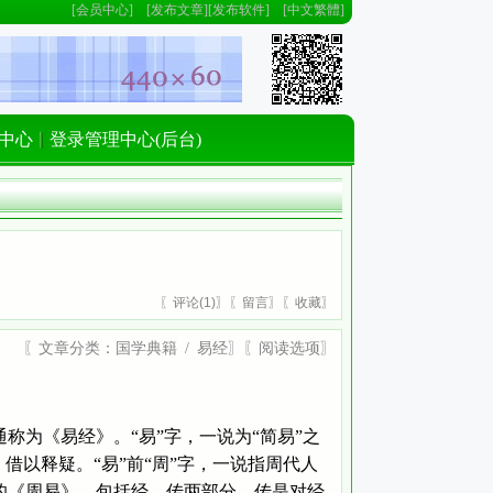
[
会员中心
] [
发布文章
][
发布软件
] [
中文繁體
]
中心
登录管理中心(后台)
〖
评论(
1)
〗〖
留言
〗〖
收藏
〗
〖文章分类：
国学典籍
/
易经
〗〖
阅读选项
〗
为《易经》。“易”字，一说为“简易”之
借以释疑。“易”前“周”字，一说指周代人
的《周易》，包括经、传两部分，传是对经