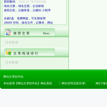
西部数码
[自定义广告代码示例]
域名注册，域名交易，企业邮箱
虚拟主机，云服务器，云建站·小程序
永硕E盘 免费网盘，可长期使用
2000M 空间，保存文件，记事本，网址
推 荐 文 章
More...
没有数据
文 章 阅 读 排 行
没有数据
啊估文章软件站
本站使用【啊估文章软件站】网站系统
〖
网站管理员留言簿
〗
闽ICP备0