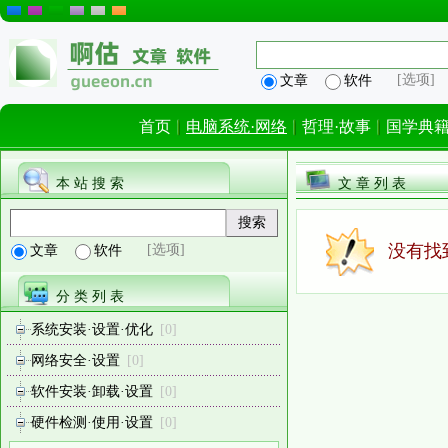
[选项]
文章
软件
首页
电脑系统·网络
哲理·故事
国学典
本 站 搜 索
文 章 列 表
没有找
[选项]
文章
软件
分 类 列 表
系统安装·设置·优化
[0]
网络安全·设置
[0]
软件安装·卸载·设置
[0]
硬件检测·使用·设置
[0]