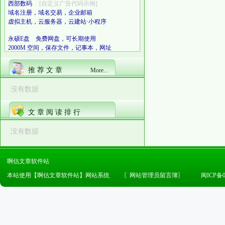
西部数码
[自定义广告代码示例]
域名注册，域名交易，企业邮箱
虚拟主机，云服务器，云建站·小程序
永硕E盘 免费网盘，可长期使用
2000M 空间，保存文件，记事本，网址
推 荐 文 章
More...
没有数据
文 章 阅 读 排 行
没有数据
啊估文章软件站
本站使用【啊估文章软件站】网站系统
〖
网站管理员留言簿
〗
闽ICP备0