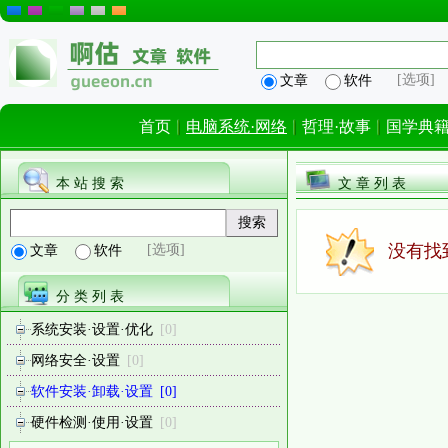
[选项]
文章
软件
首页
电脑系统·网络
哲理·故事
国学典
本 站 搜 索
文 章 列 表
没有找
[选项]
文章
软件
分 类 列 表
系统安装·设置·优化
[0]
网络安全·设置
[0]
软件安装·卸载·设置
[0]
硬件检测·使用·设置
[0]