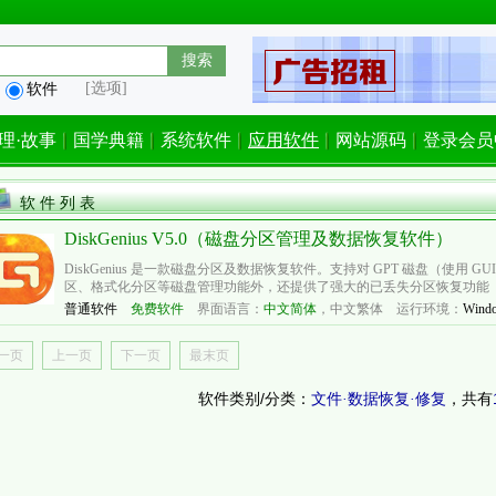
[选项]
软件
理·故事
国学典籍
系统软件
应用软件
网站源码
登录会员
软 件 列 表
DiskGenius V5.0（磁盘分区管理及数据恢复软件）
DiskGenius 是一款磁盘分区及数据恢复软件。支持对 GPT 磁盘（使用
区、格式化分区等磁盘管理功能外，还提供了强大的已丢失分区恢复功能（
普通软件
免费软件
界面语言：
中文简体
，
中文繁体
运行环境：
Windo
一页
上一页
下一页
最末页
软件类别/分类：
，共有
文件·数据恢复·修复