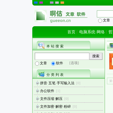
文章
首页
电脑系统·网络
哲
本 站 搜 索
[选项]
文章
软件
分 类 列 表
第
拼音·五笔·手写输入法
[0]
办公软件
[1]
文件压缩·解压
[0]
文件加密·解密·粉碎
[0]