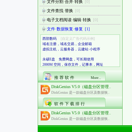
文件分割·合并·转换
[0]
文件查找·替换
[0]
电子文档阅读·编辑·转换
[0]
文件·数据恢复·修复
[1]
西部数码
[自定义广告代码示例]
域名注册，域名交易，企业邮箱
虚拟主机，云服务器，云建站·小程序
永硕E盘 免费网盘，可长期使用
2000M 空间，保存文件，记事本，网址
推 荐 软 件
More...
DiskGenius V5.0（磁盘分区管理..
DiskGenius 是一款磁盘分区及数据恢..
软 件 下 载 排 行
DiskGenius V5.0（磁盘分区管理..
DiskGenius 是一款磁盘分区及数据恢..