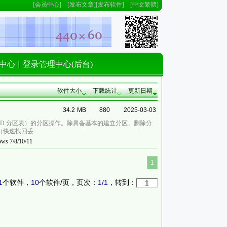
[
会员中心
] [
发布文章
][
发布软件
] [
中文繁體
]
中心
登录管理中心(后台)
软件大小
下载统计
更新日期
34.2
MB
880
2025-03-03
 GUID 分区表）的分区操作。除具备基本的建立分区、删除分
快速找回丢..
ws 7/8/10/11
1
1
个软件，
10
个软件/页，页次：
1
/
1
，转到：