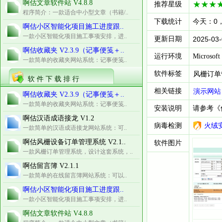
啊估文章软件站 V4.8.8
推荐星级
程序简介：一款适合中小型文章（书籍/..
下载统计
今天：0
啊估小区智能化项目施工进度跟..
一款小区智能化项目施工事项安排，进..
更新日期
2025-03-
啊估收藏夹 V2.3.9（记事便笺＋..
运行环境
Microsof
一款简单的收藏夹网站系统：记事便笺..
软件标签
风栅订单
软 件 下 载 排 行
相关链接
演示网站
啊估收藏夹 V2.3.9（记事便笺＋..
一款简单的收藏夹网站系统：记事便笺..
安装说明
请参考《
啊估汉语成语接龙 V1.2
病毒检测
火绒
一款简单的汉语成语接龙网站系统：可..
啊估风栅设备订单管理系统 V2.1..
软件图片
一款风栅订单管理系统，设计这套系统，..
啊估留言簿 V2.1.1
一款简单的在线留言簿网站系统：可以..
啊估小区智能化项目施工进度跟..
一款小区智能化项目施工事项安排，进..
啊估文章软件站 V4.8.8