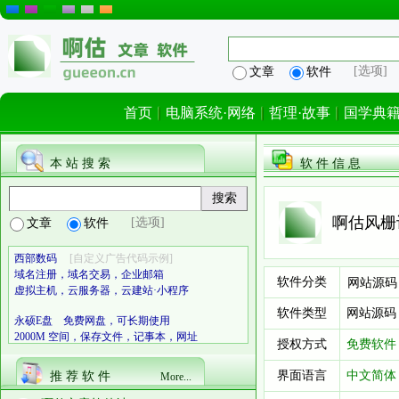
[选项]
文章
软件
首页
电脑系统·网络
哲理·故事
国学典
本 站 搜 索
软 件 信 息
啊估风栅设
[选项]
文章
软件
西部数码
[自定义广告代码示例]
域名注册，域名交易，企业邮箱
软件分类
网站源码
虚拟主机，云服务器，云建站·小程序
软件类型
网站源码
永硕E盘 免费网盘，可长期使用
2000M 空间，保存文件，记事本，网址
授权方式
免费软件
界面语言
中文简体
推 荐 软 件
More...