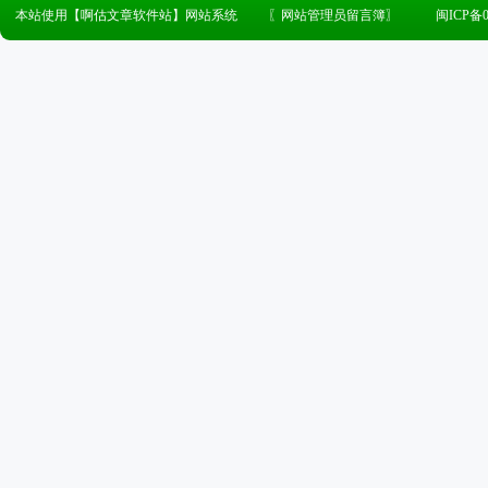
本站使用【啊估文章软件站】网站系统
〖
网站管理员留言簿
〗
闽ICP备0