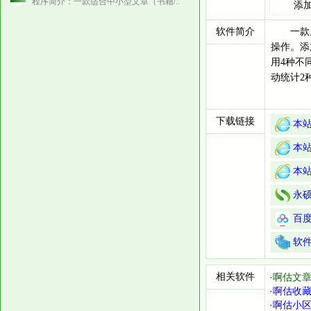
程序简介：一款适合中小型文章（书籍/..
添
软件简介
一款风
操作。添
用4种不
动统计2
下载链接
本站
本站
本站
永硕
百度
软
相关软件
·
啊估文章软
·
啊估收藏
·
啊估小区